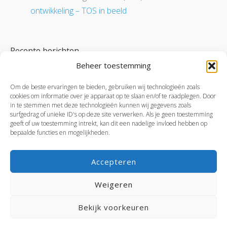
ontwikkeling – TOS in beeld
Recente berichten
Beheer toestemming
Dit leert je kind in groep 8
Dit leert je kind in groep 7
Om de beste ervaringen te bieden, gebruiken wij technologieën zoals
cookies om informatie over je apparaat op te slaan en/of te raadplegen. Door
Dit leert je kind in groep 6
in te stemmen met deze technologieën kunnen wij gegevens zoals
surfgedrag of unieke ID's op deze site verwerken. Als je geen toestemming
Dit leert je kind in groep 5
geeft of uw toestemming intrekt, kan dit een nadelige invloed hebben op
Dit leert je kind in groep 4
bepaalde functies en mogelijkheden.
Accepteren
Bijles werkt
over ons
contact
aanmelden Amsterdam
Weigeren
aanmelden Amstelveen
bijles geven
prijzen
Algemene voorwaarden
Bekijk voorkeuren
Theme by Tesseract