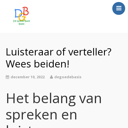
Bijles werkt
over ons
Luisteraar of verteller?
contact
Wees beiden!
aanmelden Amsterdam
aanmelden Amstelveen
december 10, 2022
degoedebasis
bijles geven
Het belang van
prijzen
Blog
spreken en