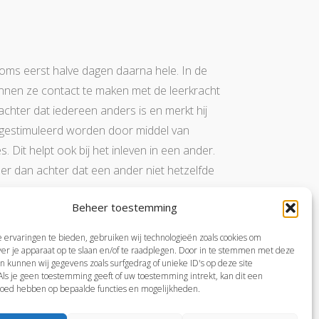
oms eerst halve dagen daarna hele. In de
innen ze contact te maken met de leerkracht
hter dat iedereen anders is en merkt hij
n gestimuleerd worden door middel van
. Dit helpt ook bij het inleven in een ander.
t er dan achter dat een ander niet hetzelfde
Beheer toestemming
ervaringen te bieden, gebruiken wij technologieën zoals cookies om
 zijn voor het primair onderwijs. Per vak en per
ver je apparaat op te slaan en/of te raadplegen. Door in te stemmen met deze
n kunnen wij gegevens zoals surfgedrag of unieke ID's op deze site
d, o.a. voor groep 1.
LeerplanInBeeld (slo.nl)
ls je geen toestemming geeft of uw toestemming intrekt, kan dit een
loed hebben op bepaalde functies en mogelijkheden.