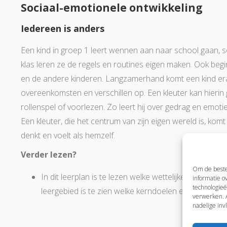
Sociaal-emotionele ontwikkeling
Iedereen is anders
Een kind in groep 1 leert wennen aan naar school gaan, s
klas leren ze de regels en routines eigen maken. Ook beg
en de andere kinderen. Langzamerhand komt een kind erac
overeenkomsten en verschillen op. Een kleuter kan hieri
rollenspel of voorlezen. Zo leert hij over gedrag en emoties
Een kleuter, die het centrum van zijn eigen wereld is, kom
denkt en voelt als hemzelf.
Verder lezen?
Om de beste 
In dit leerplan is te lezen welke wettelijke doelen er
informatie o
technologieë
leergebied is te zien welke kerndoelen er zijn gestel
verwerken. A
nadelige inv