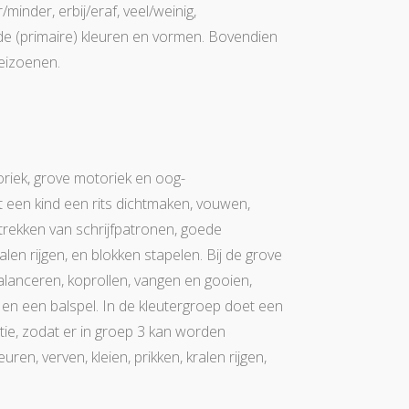
minder, erbij/eraf, veel/weinig,
j de (primaire) kleuren en vormen. Bovendien
eizoenen.
oriek, grove motoriek en oog-
t een kind een rits dichtmaken, vouwen,
ertrekken van schrijfpatronen, goede
len rijgen, en blokken stapelen. Bij de grove
lanceren, koprollen, vangen en gooien,
 en een balspel. In de kleutergroep doet een
ie, zodat er in groep 3 kan worden
en, verven, kleien, prikken, kralen rijgen,